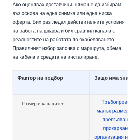
Ако оценявах доставчици, нямаше да избирам
въз основа на една снимка или една ниска
оферта. Бих разгледал действителните условия
на работа на шкафа и бих сравнил канала с
реалностите на работата по окабеляването.
Правилният избор започва с маршрута, обема
на кабела и средата на инсталиране.
Фактор на подбор
Защо има значен
Тръбопроводът с
Размер и капацитет
малък размер при
препълване, тр
прокарване и 
организация на топ