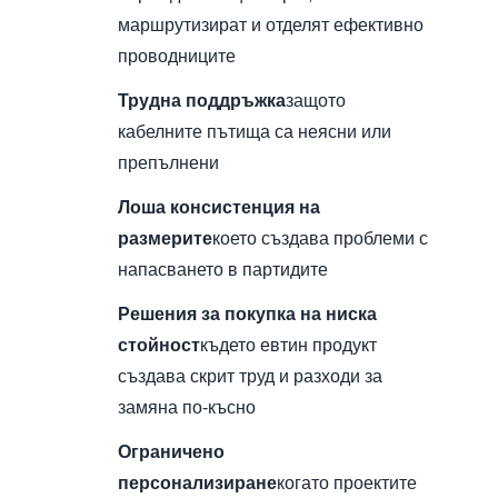
маршрутизират и отделят ефективно
проводниците
Трудна поддръжка
защото
кабелните пътища са неясни или
препълнени
Лоша консистенция на
размерите
което създава проблеми с
напасването в партидите
Решения за покупка на ниска
стойност
където евтин продукт
създава скрит труд и разходи за
замяна по-късно
Ограничено
персонализиране
когато проектите