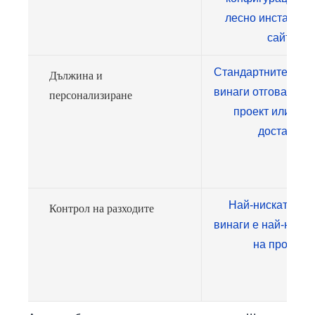
лесно инсталира
сайта.
Стандартните дъл
Дължина и
винаги отговарят н
персонализиране
проект или пла
доставка.
Най-ниската цен
Контрол на разходите
винаги е най-ниска
на проекта.