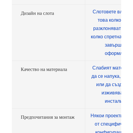
Слотовете влияят
Дизайн на слота
това колко лесн
разклоняват кабе
колко спретнато и
завършенот
оформление
Слабият материа
Качество на материала
да се напука, деф
или да създаде
изживяване п
инсталиране
Някои проекти се 
Предпочитания за монтаж
от специфични б
конфигурации ил