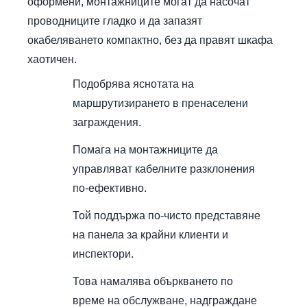
оформени, монтажниците могат да насочат
проводниците гладко и да запазят
окабеляването компактно, без да правят шкафа
хаотичен.
Подобрява яснотата на
маршрутизирането в пренаселени
заграждения.
Помага на монтажниците да
управляват кабелните разклонения
по-ефективно.
Той поддържа по-чисто представяне
на панела за крайни клиенти и
инспектори.
Това намалява объркването по
време на обслужване, надграждане