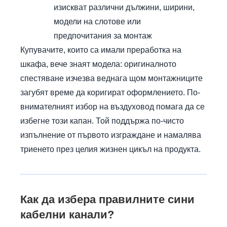
изискват различни дължини, ширини,
модели на слотове или
предпочитания за монтаж
Купувачите, които са имали преработка на
шкафа, вече знаят модела: оригиналното
спестяване изчезва веднага щом монтажниците
загубят време да коригират оформлението. По-
внимателният избор на въздуховод помага да се
избегне този капан. Той поддържа по-чисто
изпълнение от първото изграждане и намалява
триенето през целия жизнен цикъл на продукта.
Как да избера правилните сини
кабелни канали?