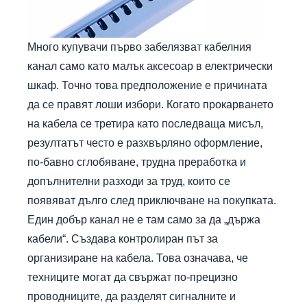
Много купувачи първо забелязват кабелния
канал само като малък аксесоар в електрически
шкаф. Точно това предположение е причината
да се правят лоши избори. Когато прокарването
на кабела се третира като последваща мисъл,
резултатът често е разхвърляно оформление,
по-бавно сглобяване, трудна преработка и
допълнителни разходи за труд, които се
появяват дълго след приключване на покупката.
Един добър канал не е там само за да „държа
кабели“. Създава контролиран път за
организиране на кабела. Това означава, че
техниците могат да свържат по-прецизно
проводниците, да разделят сигналните и