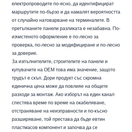
електропроводите по-ясно, да идентифицират
маршрутите по-бързо и да намалят вероятността
от случайно натоварване на терминалите. В
претъпканите панели разликата е незабавна. По-
изчистеното оформление е по-лесно за
проверка, по-лесно за модифициране и по-лесно
за доверие.
За изпълнителите, строителите на панели и
купувачите на OEM това има значение, защото
трудът е скъп. Дори продукт със скромна
единична цена може да повлияе на общите
разходи за монтаж. Ако изборът на един канал
спестява време по време на окабеляване,
отстраняване на неизправности и по-късно
разширяване, той престава да бъде евтин
пластмасов компонент и започва да се