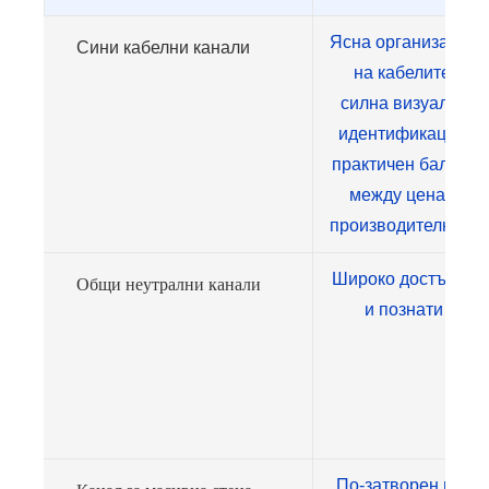
Ясна организация
Сини кабелни канали
на кабелите,
силна визуална
идентификация,
практичен баланс
между цена и
производителност
Широко достъпни
Общи неутрални канали
и познати
По-затворен път