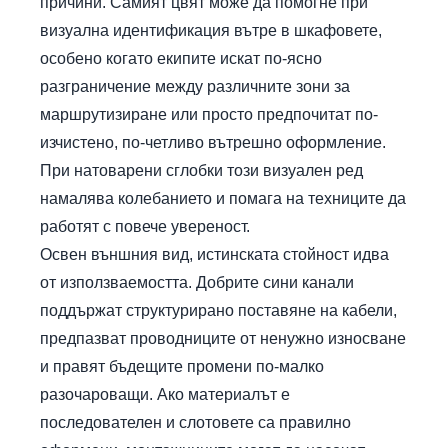
причини. Самият цвят може да помогне при
визуална идентификация вътре в шкафовете,
особено когато екипите искат по-ясно
разграничение между различните зони за
маршрутизиране или просто предпочитат по-
изчистено, по-четливо вътрешно оформление.
При натоварени сглобки този визуален ред
намалява колебанието и помага на техниците да
работят с повече увереност.
Освен външния вид, истинската стойност идва
от използваемостта. Добрите сини канали
поддържат структурирано поставяне на кабели,
предпазват проводниците от ненужно износване
и правят бъдещите промени по-малко
разочароващи. Ако материалът е
последователен и слотовете са правилно