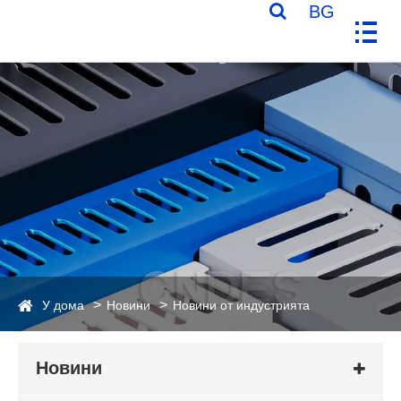
BG
У дома
Новини
Новини от индустрията
Новини