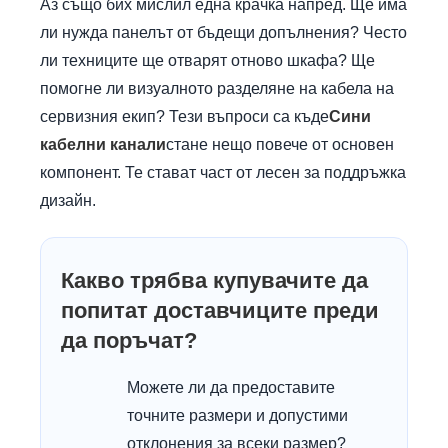
Аз също бих мислил една крачка напред. Ще има
ли нужда панелът от бъдещи допълнения? Често
ли техниците ще отварят отново шкафа? Ще
помогне ли визуалното разделяне на кабела на
сервизния екип? Тези въпроси са къде
Сини
кабелни канали
стане нещо повече от основен
компонент. Те стават част от лесен за поддръжка
дизайн.
Какво трябва купувачите да
попитат доставчиците преди
да поръчат?
Можете ли да предоставите
точните размери и допустими
отклонения за всеки размер?