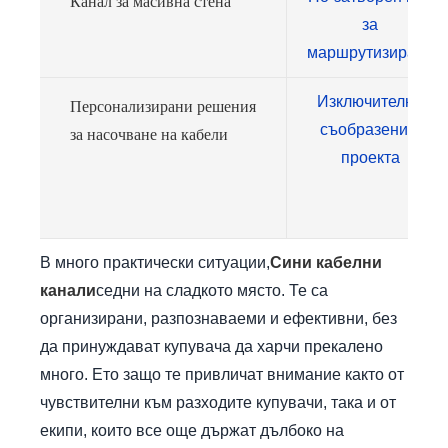
Канал за масивна стена
за
маршрутизиране
Изключително
Персонализирани решения
съобразени с
за насочване на кабели
проекта
В много практически ситуации,
Сини кабелни
канали
седни на сладкото място. Те са
организирани, разпознаваеми и ефективни, без
да принуждават купувача да харчи прекалено
много. Ето защо те привличат внимание както от
чувствителни към разходите купувачи, така и от
екипи, които все още държат дълбоко на