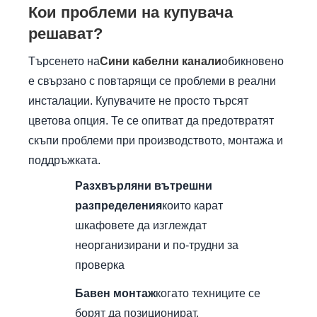
Кои проблеми на купувача
решават?
Търсенето на
Сини кабелни канали
обикновено
е свързано с повтарящи се проблеми в реални
инсталации. Купувачите не просто търсят
цветова опция. Те се опитват да предотвратят
скъпи проблеми при производството, монтажа и
поддръжката.
Разхвърляни вътрешни
разпределения
които карат
шкафовете да изглеждат
неорганизирани и по-трудни за
проверка
Бавен монтаж
когато техниците се
борят да позиционират,