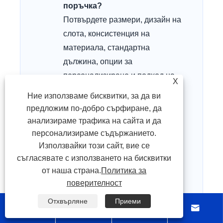
поръчка?
Потвърдете размери, дизайн на
слота, консистенция на
материала, стандартна
дължина, опции за
персонализиране и подход на
X
опаковане.
Ние използваме бисквитки, за да ви
предложим по-добро сърфиране, да
Могат ли Blue Wiring Ducts да
анализираме трафика на сайта и да
поддържат персонализирани
персонализираме съдържанието.
изисквания?
Използвайки този сайт, вие се
Много купувачи очакват тази
съгласявате с използването на бисквитки
възможност. Струва си да
от наша страна.
Политика за
проверите дали доставчикът
поверителност
може да предостави
Отхвърляне
Приеми




персонализирани дължини,
щанцовани основи или