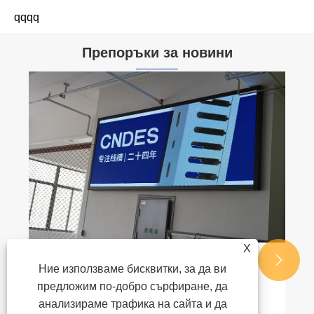
qqqq
Препоръки за новини
Колко дълго е едно парче PVC
пластмасов тръбопровод?
Виж повече >>
X


Ние използваме бисквитки, за да ви
предложим по-добро сърфиране, да
анализираме трафика на сайта и да