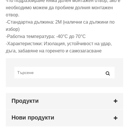
-По подразбиране няма долен монтажен отвор, ако е
необходимо можем да пробием долния монтажен
отвор.
-Стандартна дължина: 2M (налични са дължини по
избор)
-Работна температура: -40°C до 70°C
-Характеристики: Изолация, устойчивост на удар,
дъга, забавяне на горенето и самозагасване
Продукти
Нови продукти