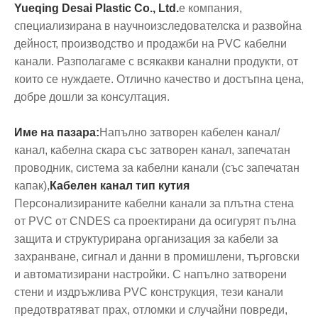
Yueqing Desai Plastic Co., Ltd.
е компания,
специализирана в научноизследователска и развойна
дейност, производство и продажби на PVC кабелни
канали. Разполагаме с всякакви канални продукти, от
които се нуждаете. Отлично качество и достъпна цена,
добре дошли за консултация.
Име на пазара:
Напълно затворен кабелен канал/
канал, кабелна скара със затворен канал, запечатан
проводник, система за кабелни канали (със запечатан
капак),
Кабелен канал тип кутия
Персонализираните кабелни канали за плътна стена
от PVC от CNDES са проектирани да осигурят пълна
защита и структурирана организация за кабели за
захранване, сигнал и данни в промишлени, търговски
и автоматизирани настройки. С напълно затворени
стени и издръжлива PVC конструкция, тези канали
предотвратяват прах, отломки и случайни повреди,